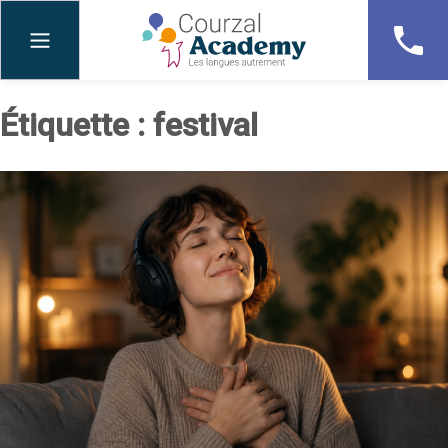
Skip
to
content
Étiquette :
festival