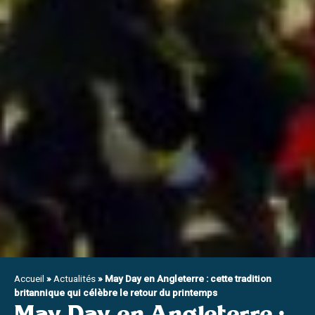
Accueil
»
Actualités
»
May Day en Angleterre : cette tradition
britannique qui célèbre le retour du printemps
May Day en Angleterre :