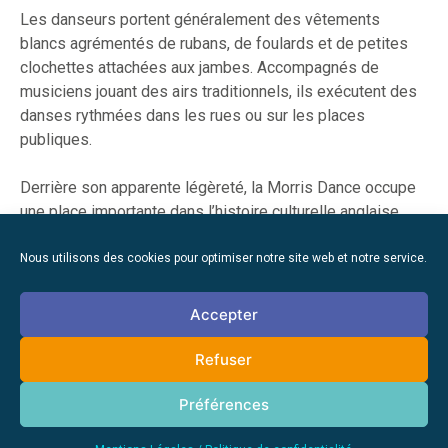
Les danseurs portent généralement des vêtements
blancs agrémentés de rubans, de foulards et de petites
clochettes attachées aux jambes. Accompagnés de
musiciens jouant des airs traditionnels, ils exécutent des
danses rythmées dans les rues ou sur les places
publiques.
Derrière son apparente légèreté, la Morris Dance occupe
une place importante dans l’histoire culturelle anglaise.
Elle incarne un attachement aux traditions rurales et à une
Angleterre populaire souvent méconnue des touristes.
Nous utilisons des cookies pour optimiser notre site web et notre service.
Accepter
Refuser
Préférences