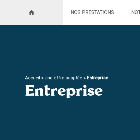
Skip
to
NOS PRESTATIONS
NO
content
Accueil
»
Une offre adaptée
»
Entreprise
Entreprise