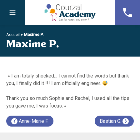
Skip
to
content
Accueil
»
Maxime P.
Maxime P.
» I am totaly shocked… I cannot find the words but thank
you, I finally did it !!! I am officially engineer.
Thank you so much Sophie and Rachel, I used all the tips
you gave me, I was focus. «
‹
›
Navigation
Anne-Marie F.
Bastian G.
de