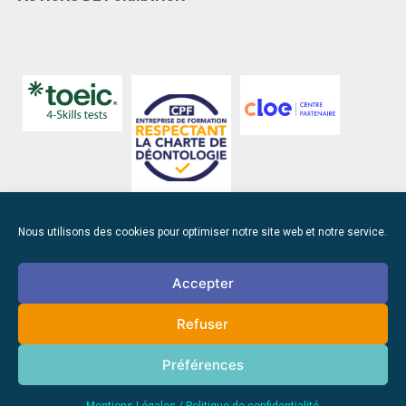
Nous utilisons des cookies pour optimiser notre site web et notre service.
Accepter
103 Rue Henri Gautier, Zone de Cadréan,
Refuser
44550 Montoir-de-Bretagne
Préférences
Site update 2 juin 2026